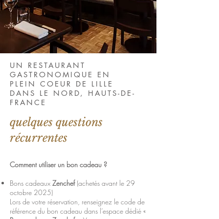
UN RESTAURANT
GASTRONOMIQUE EN
PLEIN COEUR DE LILLE
DANS LE NORD, HAUTS-DE-
FRANCE
quelques questions
récurrentes
Comment utiliser un bon cadeau ?
Bons cadeaux
Zenchef
(achetés avant le 29
octobre 2025)
Lors de votre réservation, renseignez le code de
référence du bon cadeau dans l’espace dédié «