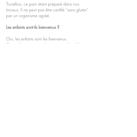
Toutefois, ce pain étant préparé dans nos
locaux, il ne peut pas être certifié “sans gluten”
par un organisme agréé.
Les enfants sont-ils bienvenus ?
Oui, les enfants sont les bienvenus.
Cependant, nous ne disposons ni de table à
langer, ni de chaises hautes.
Pour le confort de tous, nous recommandons de
venir à des moments où les enfants sont plus
enclins à apprécier un repas long et calme.
Proposez-vous un menu enfant ?
Oui.
Nous proposons une formule plus courte pour
les enfants qui ne peuvent pas suivre un menu
complet en 4 ou 6 services.
Cette formule comprend :
une entrée (issue du menu dégustation),
un plat simple et gourmand, préparé à partir de