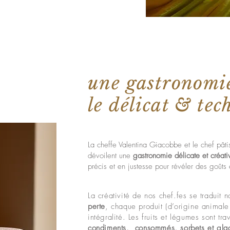
une gastronomie
le délicat & tec
La cheffe Valentina Giacobbe et le chef pâtis
dévoilent une
gastronomie délicate et créati
précis et en justesse pour révéler des goûts 
La créativité de nos chef.fes se traduit
perte
, chaque produit (d’origine animale 
intégralité. Les fruits et légumes sont tra
condiments, consommés, sorbets et gla