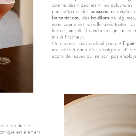
comme des « déchets »: les épluchures, l
pour préparer des
boissons
alcoolisées 
fermentations
, des
bouillons
de légumes
notre beurre est travaillé avec toutes n
herbes, un joli fil conducteur qui annonc
mis à l’honneur.
Ou encore, notre cocktail phare
« Figue 
nos soins à partir d’un vinaigre et d’un 
écarts de figues qui ne sont pas employ
aboration du menu
nomique entièrement