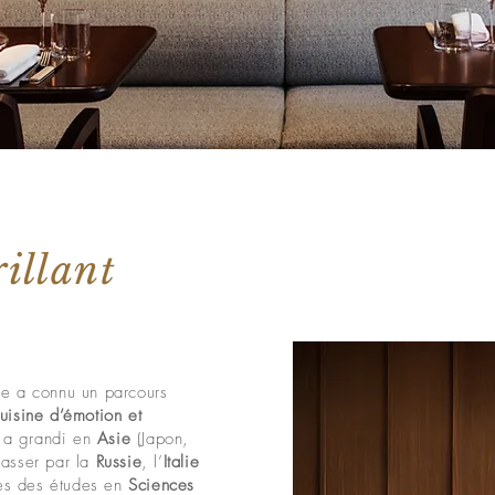
illant
be a connu un parcours
uisine d’émotion et
e a grandi en
Asie
(Japon,
passer par la
Russie
, l’
Italie
rès des études en
Sciences