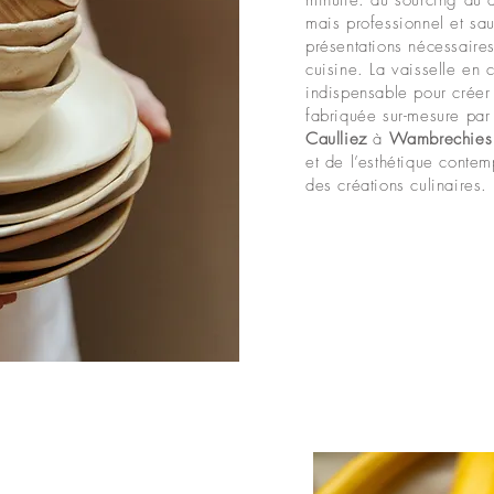
minutie: du sourcing au 
mais professionnel et sa
présentations nécessaires 
cuisine. La vaisselle en 
indispensable pour créer 
fabriquée sur-mesure par
Caulliez
à
Wambrechies
et de l’esthétique contem
des créations culinaires.