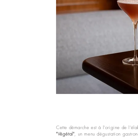
Cette démarche est à l’origine de l’él
"Végétal"
, un menu dégustation gastro