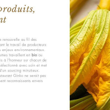
 produits,
nt
e renouvelle au fil des
nt le travail de producteurs
es enjeux environnementaux.
umes travaillent en
bio
ou
is à l’honneur sur chacun de
sélectionné avec soin et met
 d’un sourcing minutieux.
estaurant Ginko ne serait pas
ent reconnaissants envers
.