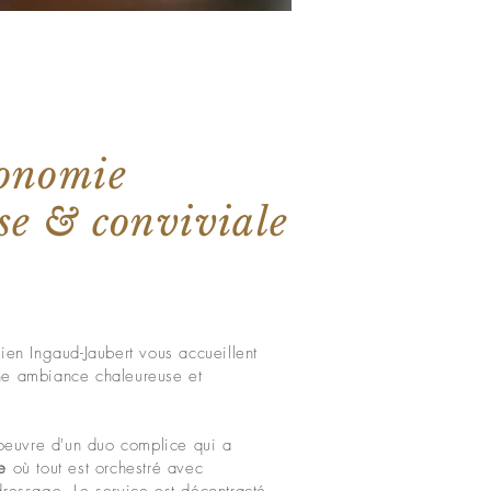
ronomie
se & conviviale
ien Ingaud-Jaubert vous accueillent
ne ambiance chaleureuse et
'oeuvre d'un duo complice qui a
e
où tout est orchestré avec