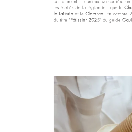
couramment. Il continue sa carrière en 
les étoilés de la région tels que le
Cha
la Laiterie
et le
Clarance
. En octobre 
du titre "
Pâtissier
2025
" du guide
Gaul