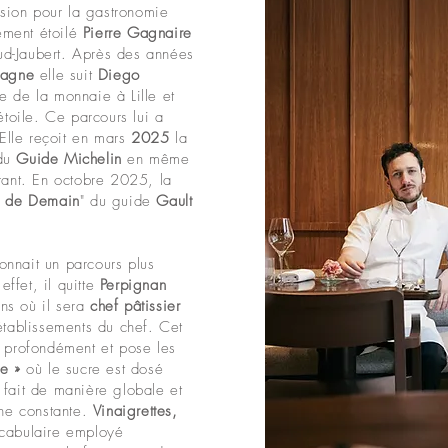
ssion pour la gastronomie
ement étoilé
Pierre Gagnaire
aud-Jaubert. Après des années
tagne
elle suit
Diego
 de la monnaie à Lille et
étoile. Ce parcours lui a
 Elle reçoit en mars
2025
la
 du
Guide Michelin
en même
rant. En octobre 2025, la
 de Demain
" du guide
Gault
nnait un parcours plus
effet, il quitte
Perpignan
ens où il sera
chef pâtissier
établissements du chef. Cet
e profondément et pose les
ée »
où le sucre est dosé
st fait de manière globale et
une constante.
Vinaigrettes,
ocabulaire employé