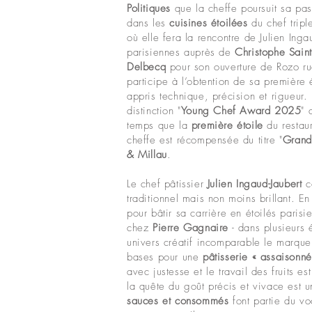
Politiques
que la cheffe poursuit sa pa
dans les
cuisines étoilées
du chef tripl
où elle fera la rencontre de Julien Ing
parisiennes auprès de
Christophe Sain
Delbecq
pour son ouverture de Rozo rue
participe à l’obtention de sa première 
appris technique, précision et rigueur.
distinction "
Young Chef Award 2025
"
temps que la
première étoile
du restau
cheffe est récompensée du titre "
Grand
& Millau
.
Le chef pâtissier
Julien Ingaud-Jaubert
co
traditionnel mais non moins brillant. En 
pour bâtir sa carrière en étoilés parisi
chez
Pierre Gagnaire
- dans plusieurs 
univers créatif incomparable le marqu
bases pour une
pâtisserie « assaisonn
avec justesse et le travail des fruits e
la quête du goût précis et vivace est 
sauces et consommés
font partie du v