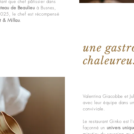
tant que chef pâtissier dans
teau de Beaulieu
à Busnes,
2025, le chef est récompensé
t & Millau
.
une gast
chaleureu
Valentina Giacobbe et Jul
avec leur équipe dans u
conviviale.
Le restaurant Ginko est l
façonné un
univers uniqu