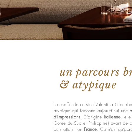
un parcours br
& atypique
La cheffe de cuisine Valentina Giacob
atypique qui façonne aujourd’hui une
c
d'impressions
. D’origine
italienne
, ell
Corée du Sud et Philippine) avant de 
puis atterrir en
France
. Ce n’est qu’ap