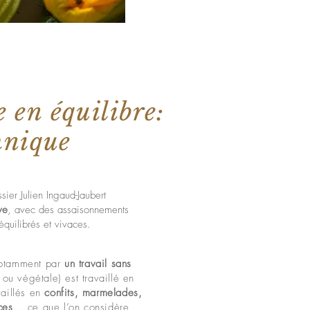
 en équilibre:
hnique
sier Julien Ingaud-Jaubert
ve
, avec des assaisonnements
équilibrés et vivaces.
 notamment par
un travail sans
ou végétale) est travaillé en
vaillés en
confits, marmelades,
ces
… ce que l’on considère